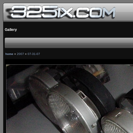
Gallery
home
»
2007
»
07-31-07