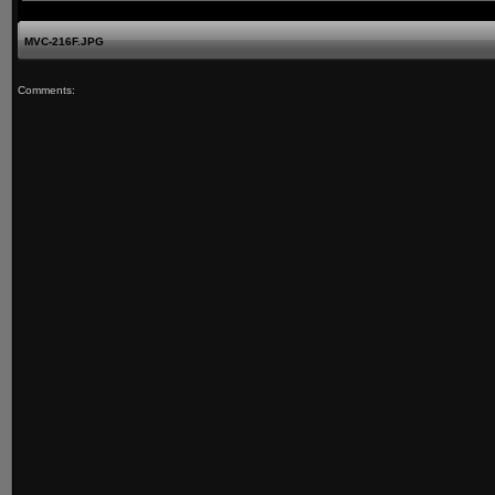
MVC-216F.JPG
Comments: