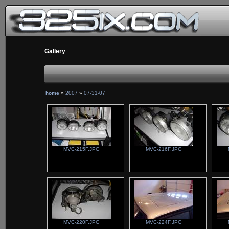
Gallery
home
»
2007
»
07-31-07
MVC-215F.JPG
MVC-216F.JPG
MVC-220F.JPG
MVC-224F.JPG