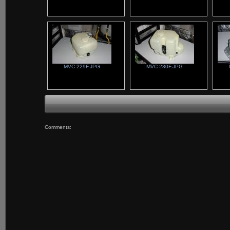
MVC-229F.JPG
MVC-230F.JPG
Comments: