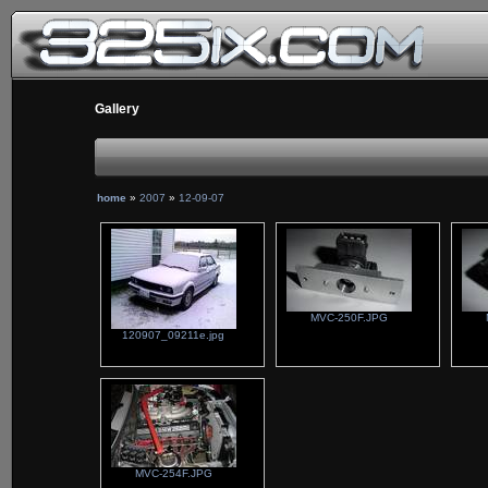
Gallery
home
»
2007
»
12-09-07
MVC-250F.JPG
120907_09211e.jpg
MVC-254F.JPG